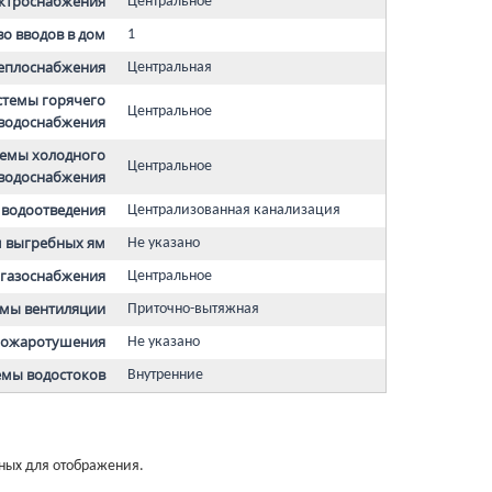
ектроснабжения
Центральное
о вводов в дом
1
теплоснабжения
Центральная
стемы горячего
Центральное
водоснабжения
темы холодного
Центральное
водоснабжения
 водоотведения
Централизованная канализация
 выгребных ям
Не указано
 газоснабжения
Центральное
емы вентиляции
Приточно-вытяжная
пожаротушения
Не указано
емы водостоков
Внутренние
нных для отображения.