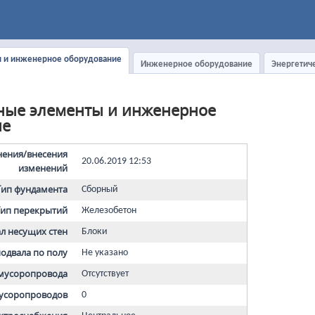
ы и инженерное оборудование
Инженерное оборудование
Энергетич
ные элементы и инженерное
ие
нения/внесения
20.06.2019 12:53
изменений
Тип фундамента
Сборный
Тип перекрытий
Железобетон
л несущих стен
Блоки
одвала по полу
Не указано
мусоропровода
Отсутствует
мусоропроводов
0