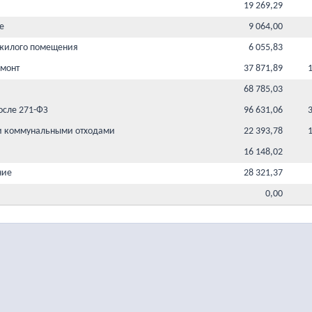
19 269,29
е
9 064,00
 жилого помещения
6 055,83
емонт
37 871,89
68 785,03
осле 271-ФЗ
96 631,06
и коммунальными отходами
22 393,78
16 148,02
ние
28 321,37
0,00