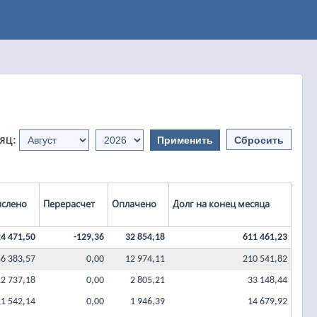
яц:
слено
Перерасчет
Оплачено
Долг на конец месяца
4 471,50
-129,36
32 854,18
611 461,23
46 383,57
0,00
12 974,11
210 541,82
12 737,18
0,00
2 805,21
33 148,44
1 542,14
0,00
1 946,39
14 679,92